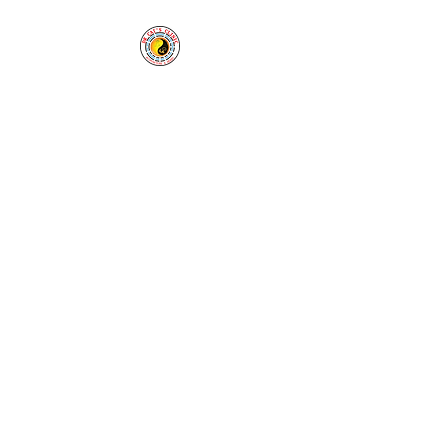
Clínica de acupuntura y
hierbas de Cai
Nuestra clínica le da la
bienvenida en la enfermedad
y en la salud.
Tel:
1-760-338-8213