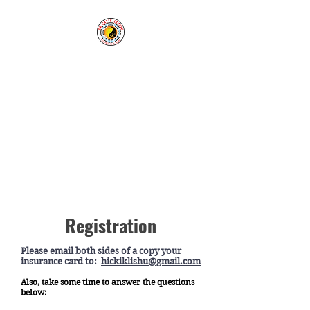
Clínica de acupuntura y
hierbas de Cai
Nuestra clínica le da la
bienvenida en la enfermedad
y en la salud.
Tel:
1-760-338-8213
Registration
Please email both sides of a copy your
insurance card to:
hickiklishu@gmail.com
Also, take some time to answer the questions
below: