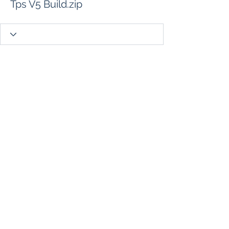
Tps V5 Build.zip
Contacto
Tel:
1-760-338-8213
Seguir