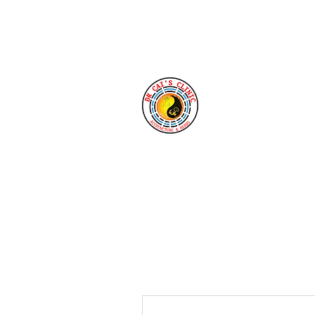
Tel: 1-760-338-8213
Clínica de acupun
Cai
Nuestra clínica le da 
enfermedad y en la sa
Más acciones